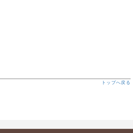
トップへ戻る
a:5465 t:1 y:0