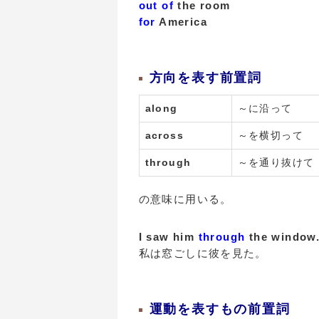
out of
the room
for
America
方向を表す前置詞
along
～に沿って
across
～を横切って
through
～を通り抜けて
の意味に用いる。
I saw him
through
the window
私は窓ごしに彼を見た。
運動を表すもの前置詞