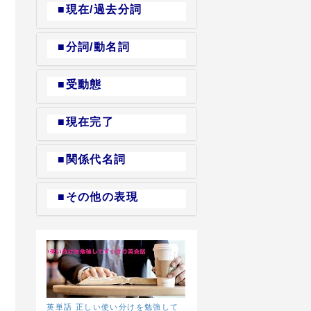
■現在/過去分詞
■分詞/動名詞
■受動態
■現在完了
■関係代名詞
■その他の表現
英単語 正しい使い分けを勉強して