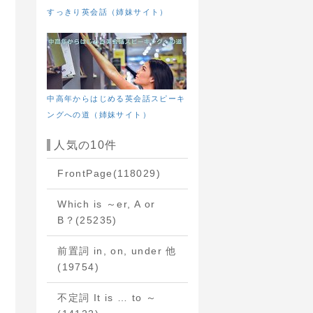
すっきり英会話（姉妹サイト）
中高年からはじめる英会話スピーキ
ングへの道（姉妹サイト）
人気の10件
FrontPage
(118029)
Which is ～er, A or
B？
(25235)
前置詞 in, on, under 他
(19754)
不定詞 It is … to ～