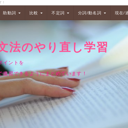
す！
助動詞
比較
不定詞
分詞/動名詞
現在/
のやり直し学習
ントを
るようにまとめています！