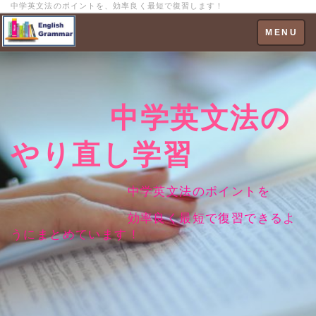
中学英文法のポイントを、効率良く最短で復習します！
Toggle
MENU
navigation
中学英文法の
やり直し学習
中学英文法のポイントを
効率良く最短で復習できるよ
うにまとめています！