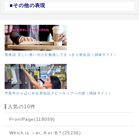
■その他の表現
英単語 正しい使い分けを勉強してすっきり英会話（姉妹サイト）
中高年からはじめる英会話スピーキングへの道（姉妹サイト）
人気の10件
FrontPage
(118059)
Which is ～er, A or B？
(25236)