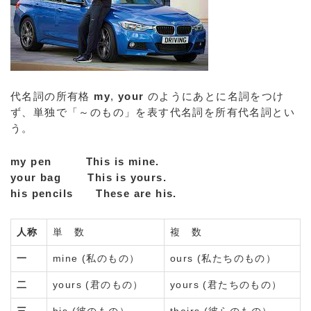
代名詞の所有格
my
,
your
のようにあとに名詞をつけ
ず、単独で「～のもの」を表す代名詞を所有代名詞とい
う。
my pen
This is mine.
your bag
This is yours.
his pencils
These are his.
人称
単 数
複 数
一
mine (私のもの）
ours (私たちのもの）
二
yours (君のもの）
yours (君たちのもの）