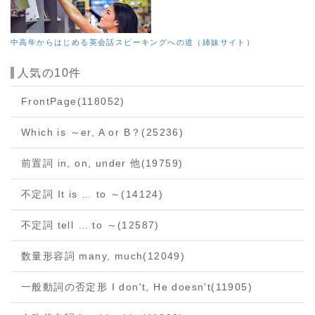
中高年からはじめる英会話スピーキングへの道（姉妹サイト）
人気の10件
FrontPage
(118052)
Which is ～er, A or B？
(25236)
前置詞 in, on, under 他
(19759)
不定詞 It is … to ～
(14124)
不定詞 tell … to ～
(12587)
数量形容詞 many, much
(12049)
一般動詞の否定形 I don't, He doesn't
(11905)