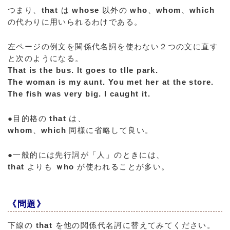
つまり、
that
は
whose
以外の
who
、
whom
、
which
の代わりに用いられるわけである。
左ページの例文を関係代名詞を使わない２つの文に直す
と次のようになる。
That is the bus.
It goes to tlle park.
The woman is my aunt.
You met her at the store.
The fish was very big.
I caught it.
●目的格の
that
は、
whom
、
which
同様に省略して良い。
●一般的には先行詞が「人」のときには、
that
よりも
ｗho
が使われることが多い。
《問題》
下線の
that
を他の関係代名訶に替えてみてください。