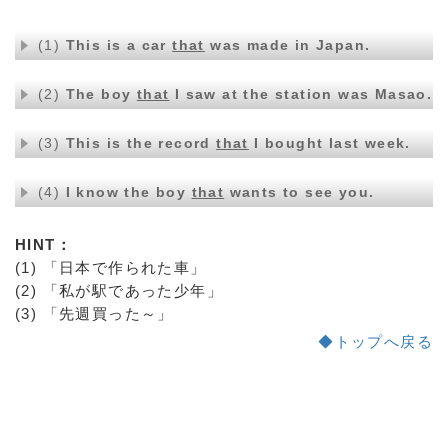
(1)
This is a car
that
was made in Japan.
(2)
The boy
that
I saw at the station was Masao.
(3)
This is the record
that
I bought last week.
(4)
I know the boy
that
wants to see you.
HINT：
(1) 「日本で作られた車」
(2) 「私が駅であった少年」
(3) 「先週買った～」
◆トップへ戻る