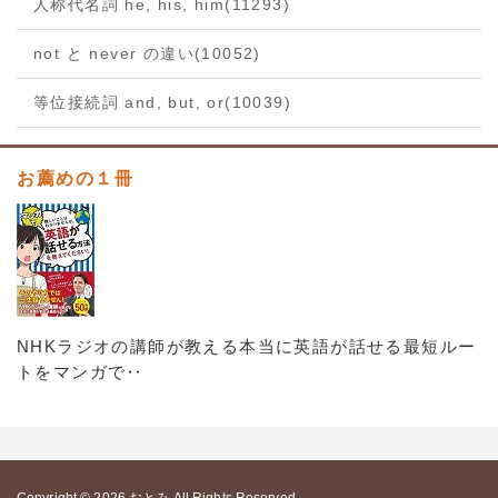
人称代名詞 he, his, him
(11293)
not と never の違い
(10052)
等位接続詞 and, but, or
(10039)
お薦めの１冊
NHKラジオの講師が教える本当に英語が話せる最短ルー
トをマンガで‥