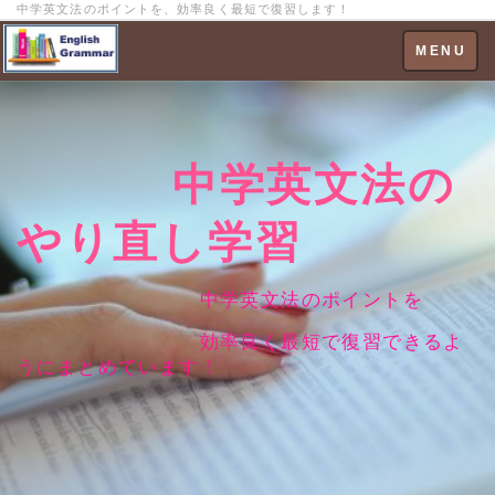
中学英文法のポイントを、効率良く最短で復習します！
Toggle
MENU
navigation
中学英文法の
やり直し学習
中学英文法のポイントを
効率良く最短で復習できるよ
うにまとめています！