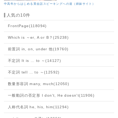
中高年からはじめる英会話スピーキングへの道（姉妹サイト）
人気の10件
FrontPage
(118094)
Which is ～er, A or B？
(25238)
前置詞 in, on, under 他
(19760)
不定詞 It is … to ～
(14127)
不定詞 tell … to ～
(12592)
数量形容詞 many, much
(12050)
一般動詞の否定形 I don't, He doesn't
(11906)
人称代名詞 he, his, him
(11294)