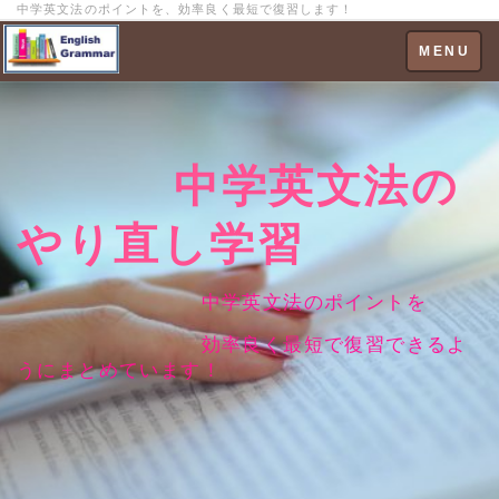
中学英文法のポイントを、効率良く最短で復習します！
Toggle
MENU
navigation
中学英文法の
やり直し学習
中学英文法のポイントを
効率良く最短で復習できるよ
うにまとめています！