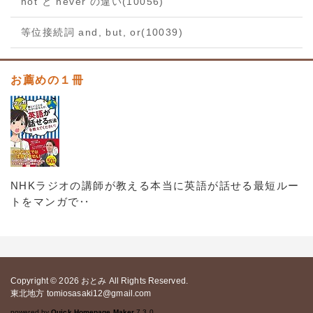
not と never の違い
(10056)
等位接続詞 and, but, or
(10039)
お薦めの１冊
NHKラジオの講師が教える本当に英語が話せる最短ルー
トをマンガで‥
Copyright © 2026
おとみ
All Rights Reserved.
東北地方 tomiosasaki12@gmail.com
powered by
Quick Homepage Maker
7.3.0