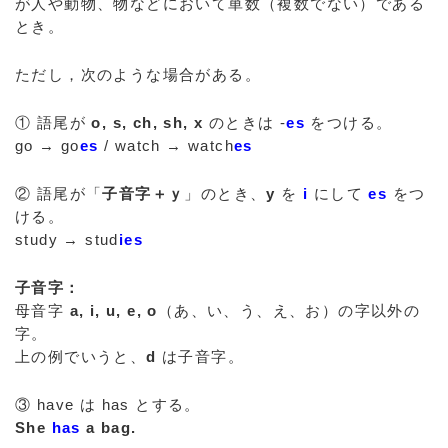
が人や動物、物などにおいて単数（複数でない）である
とき。
ただし，次のような場合がある。
① 語尾が
o, s, ch, sh, x
のときは -
es
をつける。
go → go
es
/ watch → watch
es
② 語尾が「
子音字＋ｙ
」のとき、
y
を
i
にして
es
をつ
ける。
study → stud
ies
子音字：
母音字
a, i, u, e, o
（あ、い、う、え、お）の字以外の
字。
上の例でいうと、
d
は子音字。
③ have は has とする。
She
has
a bag.