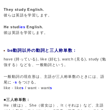
They study English.
彼らは英語を学習します。
He stud
ies
English.
彼は英語を学習します。
be動詞以外の動詞と三人称単数：
have (持っている), like (好む), watch (見る), study (勉
強する）などを、一般動詞という。
一般動詞の現在形は、主語が三人称単数のときには、語
尾に -
s
をつける。
like - like
s
/ want - want
s
■三人称単数：
He（彼は）、She（彼女は）、It（それは）など、主語