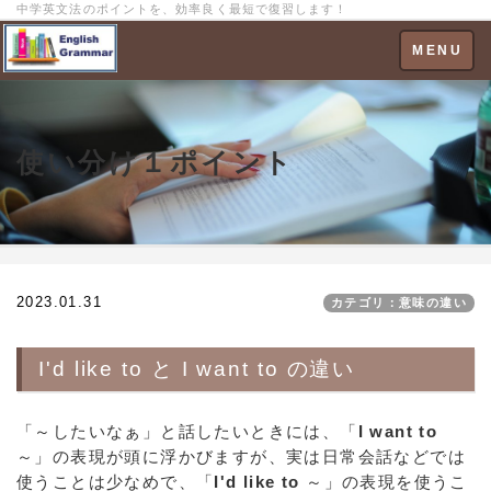
中学英文法のポイントを、効率良く最短で復習します！
Toggle
MENU
navigation
使い分け１ポイント
2023.01.31
カテゴリ：意味の違い
I'd like to と I want to の違い
「～したいなぁ」と話したいときには、「
I want to
～」の表現が頭に浮かびますが、実は日常会話などでは
使うことは少なめで、「
I'd like to
～」の表現を使うこ